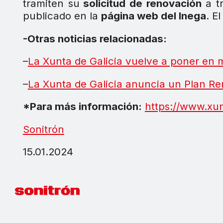
tramiten su
solicitud de renovación
a t
publicado en la
página web del Inega
. E
-Otras noticias relacionadas:
–
La Xunta de Galicia vuelve a poner en 
–
La Xunta de Galicia anuncia un Plan R
*Para más información:
https://www.xu
Sonitrón
15.01.2024