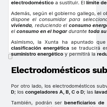
electrodoméstico
a sustituir. El
límite d
Además, según el gobierno gallego, el o
dispone el consumidor para seleccio
vivienda
, reduciendo el
consumo energ
el
consumo en el hogar
durante
toda su
Asimismo, la Xunta ha apuntado que
clasificación energética
se traducirá 
suministro energético
y permitirá la
red
Electrodomésticos su
Por otro lado, los electrodomésticos sub
D
; los
congeladores A, B, C o D
; las
lava
También, podrán ser
beneficiarios de