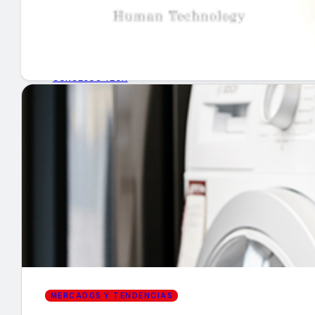
GUÍA DE COMPRA
NUEVOS PRODUCTOS
CONSEJOS TECH
MERCADOS Y TENDENCIAS
EVENTOS
HEMEROTECA
Encuentra tu noticia
MERCADOS Y TENDENCIAS
Buscar