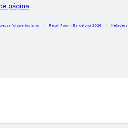
 de página
odismo
Retail Forum Barcelona 2026
Heladeras recomendada