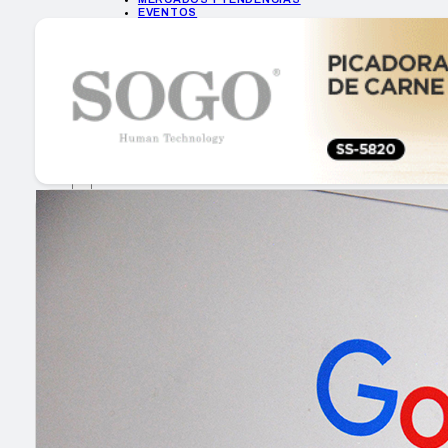
EVENTOS
HEMEROTECA
INICIO
EMPRESAS
GUÍA DE COMPRA
NUEVOS PRODUCTOS
CONSEJOS TECH
MERCADOS Y TENDENCIAS
EVENTOS
HEMEROTECA
Sonitrón: últimas noticias de electrodomé
Encuentra tu noticia
Buscar