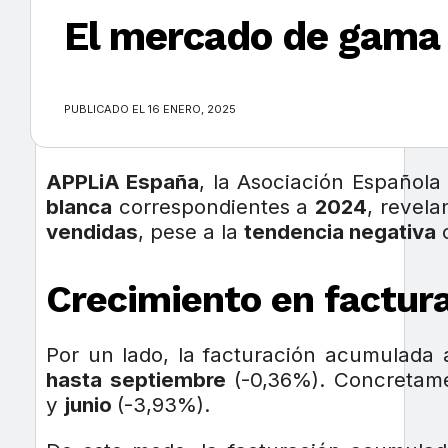
El mercado de gama 
×
PUBLICADO EL 16 ENERO, 2025
APPLiA España
, la Asociación Española
blanca
correspondientes a
2024
, revela
vendidas
, pese a la
tendencia negativa
o
Crecimiento en factur
Por un lado, la facturación acumulad
hasta septiembre
(-0,36%). Concretamen
y
junio
(-3,93%).