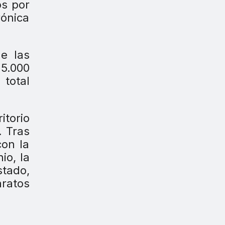
os por
rónica
e las
5.000
 total
itorio
. Tras
con la
io, la
stado,
aratos