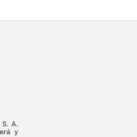
 S. A.
erá y