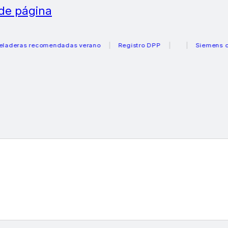
 de página
ras recomendadas verano
Registro DPP
Siemens cajón 