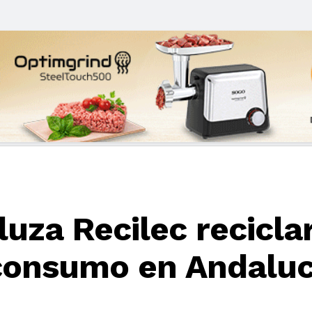
luza Recilec recicla
 consumo en Andaluc