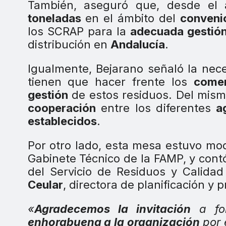
También, aseguró que, desde el
toneladas
en el ámbito del
conveni
los SCRAP para la
adecuada gestión
distribución en
Andalucía
.
Igualmente, Bejarano señaló la ne
tienen que hacer frente los
come
gestión
de estos residuos. Del mism
cooperación
entre los diferentes
a
establecidos
.
Por otro lado, esta mesa estuvo m
Gabinete Técnico de la FAMP, y contó
del Servicio de Residuos y Calida
Ceular
, directora de planificación y
«
Agradecemos la invitación
a for
enhorabuena a la organización
por 