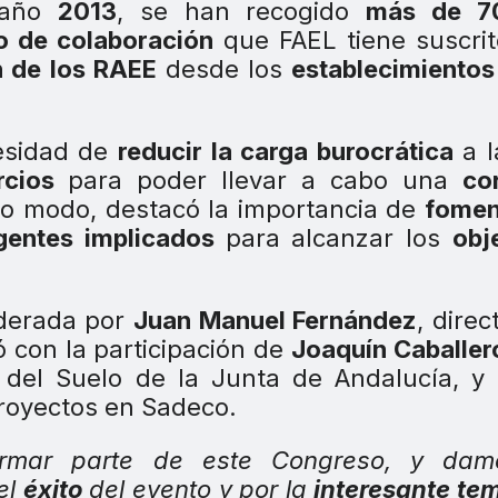
 año
2013
, se han recogido
más de 7
o de colaboración
que FAEL tiene suscri
 de los RAEE
desde los
establecimiento
cesidad de
reducir la carga burocrática
a l
rcios
para poder llevar a cabo una
co
o modo, destacó la importancia de
fomen
gentes implicados
para alcanzar los
obj
oderada por
Juan Manuel Fernández
, direc
 con la participación de
Joaquín Caballer
d del Suelo de la Junta de Andalucía, y
 proyectos en Sadeco.
mar parte de este Congreso, y dam
el
éxito
del evento y por la
interesante te