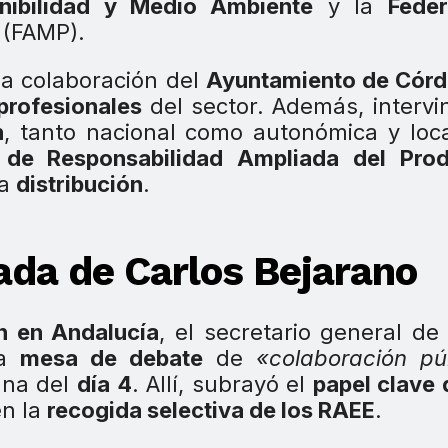
nibilidad y Medio Ambiente
y la
Feder
(FAMP).
la colaboración del
Ayuntamiento de Cór
profesionales
del sector. Además, intervi
n
, tanto nacional como autonómica y loca
 de Responsabilidad Ampliada del Prod
la
distribución
.
ada de Carlos Bejarano
ón en Andalucía
, el secretario general de
la
mesa de debate
de
«colaboración pú
ana del
día 4
. Allí, subrayó el
papel clave 
n la
recogida selectiva de los RAEE
.