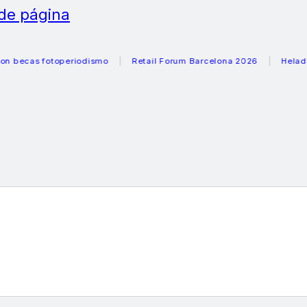
 de página
s fotoperiodismo
Retail Forum Barcelona 2026
Heladeras r