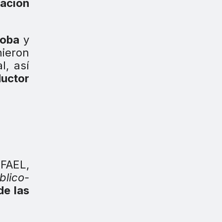
ación
doba
y
nieron
l, así
uctor
 FAEL,
blico-
de las