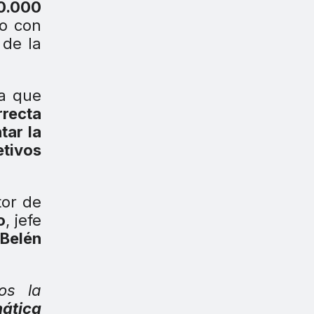
0.000
to con
s
de la
a que
rrecta
tar la
etivos
tor de
o
, jefe
Belén
os la
mática