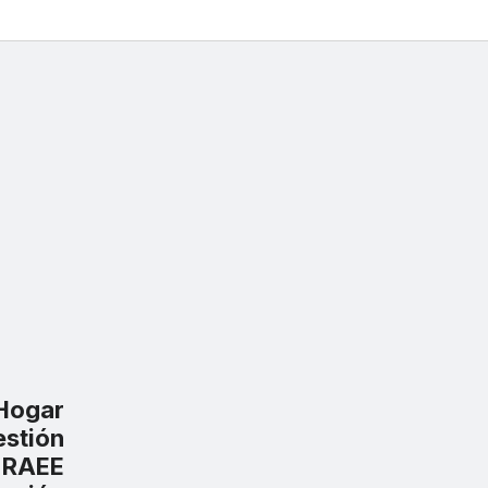
Hogar
estión
n
RAEE