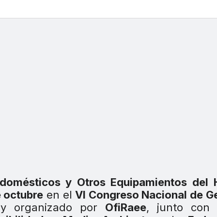
odomésticos y Otros Equipamientos del 
e octubre
en el
VI Congreso Nacional de G
a
y organizado por
OfiRaee
, junto co