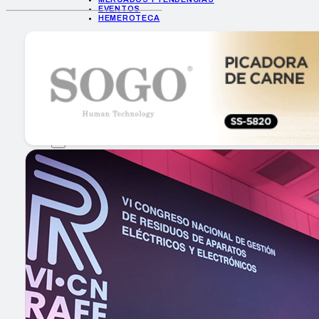
EVENTOS
HEMEROTECA
INICIO
EMPRESAS
GUÍA DE COMPRA
NUEVOS PRODUCTOS
CONSEJOS TECH
MERCADOS Y TENDENCIAS
EVENTOS
HEMEROTECA
Encuentra tu noticia
Buscar