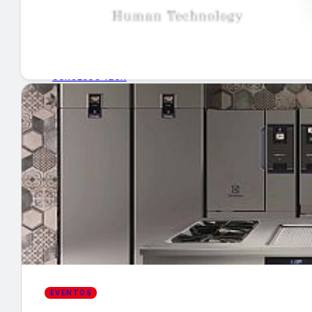
GUÍA DE COMPRA
NUEVOS PRODUCTOS
CONSEJOS TECH
MERCADOS Y TENDENCIAS
EVENTOS
HEMEROTECA
Encuentra tu noticia
EVENTOS
Buscar