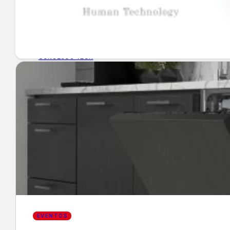
GUÍA DE COMPRA
NUEVOS PRODUCTOS
CONSEJOS TECH
MERCADOS Y TENDENCIAS
EVENTOS
HEMEROTECA
Encuentra tu noticia
EVENTOS
Buscar