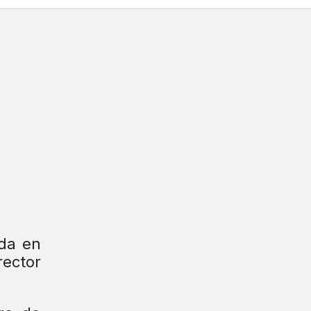
ada en
rector