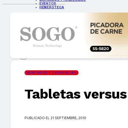
EVENTOS
HEMEROTECA
INICIO
EMPRESAS
GUÍA DE COMPRA
NUEVOS PRODUCTOS
CONSEJOS TECH
MERCADOS Y TENDENCIAS
EVENTOS
HEMEROTECA
MERCADOS Y TENDENCIAS
Tabletas versus
Encuentra tu noticia
PUBLICADO EL 21 SEPTIEMBRE, 2010
Buscar