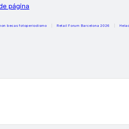
 de página
as fotoperiodismo
Retail Forum Barcelona 2026
Heladeras r