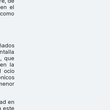
re, de
 en el
d como
eñados
ntalla
a, que
en la
l ocio
nicos
 menor
dad en
n este