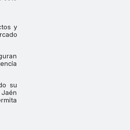
tos y
rcado
guran
tencia
do su
e Jaén
rmita