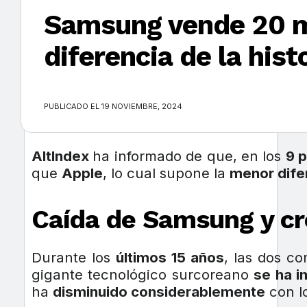
Samsung vende 20 m
diferencia de la hist
×
PUBLICADO EL 19 NOVIEMBRE, 2024
AltIndex
ha informado de que, en los
9 
que
Apple
, lo cual supone la
menor difer
Caída de Samsung y cr
Durante los
últimos 15 años
, las dos c
gigante tecnológico surcoreano
se ha i
ha
disminuido considerablemente
con l