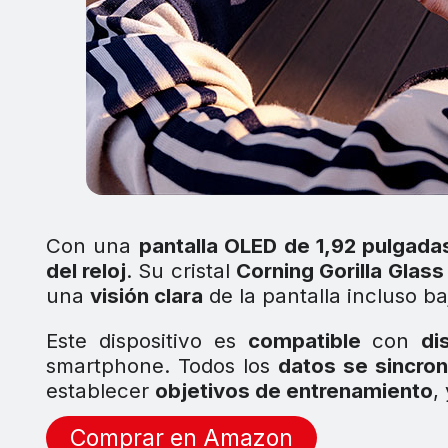
Con una
pantalla OLED de 1,92 pulgada
del reloj
. Su cristal
Corning Gorilla Glass
una
visión clara
de la pantalla incluso ba
Este dispositivo es
compatible
con
di
smartphone. Todos los
datos se sincron
establecer
objetivos de entrenamiento
,
Comprar en Amazon