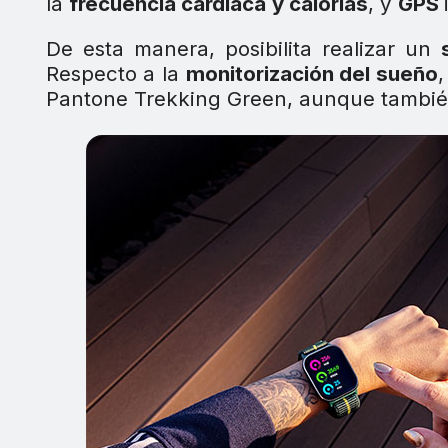
la
frecuencia cardíaca
y calorías
, y
GPS
De esta manera, posibilita realizar un
Respecto a la
monitorización del sueño
,
Pantone Trekking Green, aunque tambi