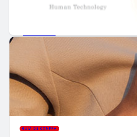
GUÍA DE COMPRA
NUEVOS PRODUCTOS
CONSEJOS TECH
MERCADOS Y TENDENCIAS
EVENTOS
HEMEROTECA
Encuentra tu noticia
GUÍA DE COMPRA
Buscar