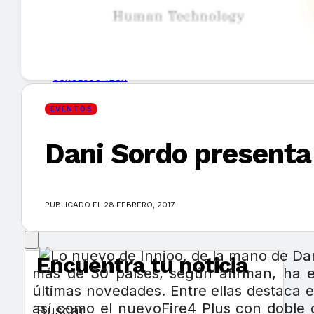
GUÍA DE COMPRA
NUEVOS PRODUCTOS
CONSEJOS TECH
EVENTOS
MERCADOS Y TENDENCIAS
Dani Sordo presenta
EVENTOS
HEMEROTECA
PUBLICADO EL 28 FEBRERO, 2017
Encuentra tu noticia
más de 30 países, según afirman, ha e
últimas novedades. Entre ellas destaca
así como el nuevoFire4 Plus con doble 
Buscar