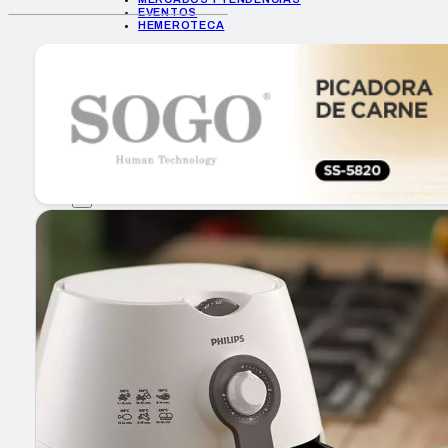
EVENTOS
HEMEROTECA
INICIO
EMPRESAS
GUÍA DE COMPRA
NUEVOS PRODUCTOS
CONSEJOS TECH
MERCADOS Y TENDENCIAS
EVENTOS
HEMEROTECA
Encuentra tu noticia
Buscar