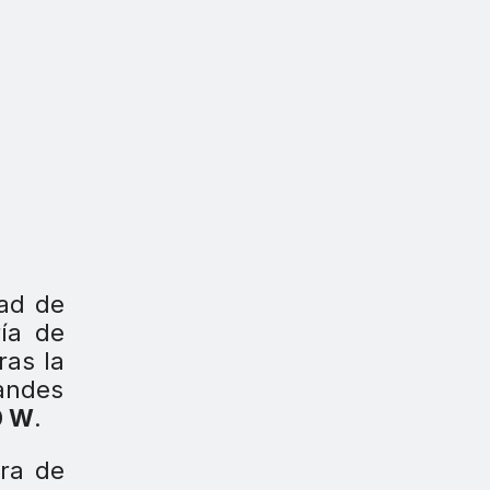
dad de
ía de
ras la
andes
0 W
.
gra de