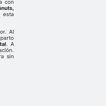
ta con
ónuts,
 esta
or. Al
eparto
tal
. A
ción.
ra sin