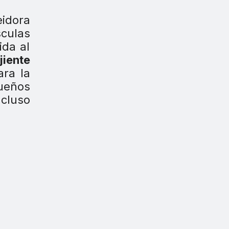
eidora
culas
ida al
iente
ara la
queños
cluso