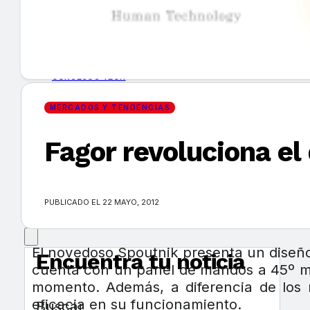
GUÍA DE COMPRA
NUEVOS PRODUCTOS
CONSEJOS TECH
MERCADOS Y TENDENCIAS
MERCADOS Y TENDENCIAS
Fagor revoluciona e
EVENTOS
HEMEROTECA
PUBLICADO EL 22 MAYO, 2012
El novedoso Spoutnik presenta un diseño 
Encuentra tu noticia
cuenta con un panel de mandos a 45º muy
momento. Además, a diferencia de los m
eficacia en su funcionamiento.
Buscar