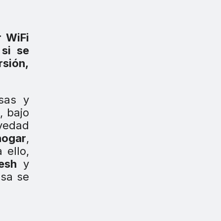
r WiFi
 si se
rsión,
sas y
0
, bajo
vedad
hogar
,
 ello,
esh
y
asa se