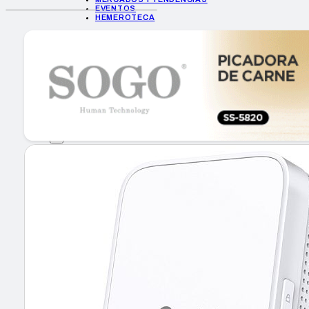
EVENTOS
HEMEROTECA
INICIO
EMPRESAS
GUÍA DE COMPRA
NUEVOS PRODUCTOS
CONSEJOS TECH
MERCADOS Y TENDENCIAS
EVENTOS
HEMEROTECA
Encuentra tu noticia
Buscar