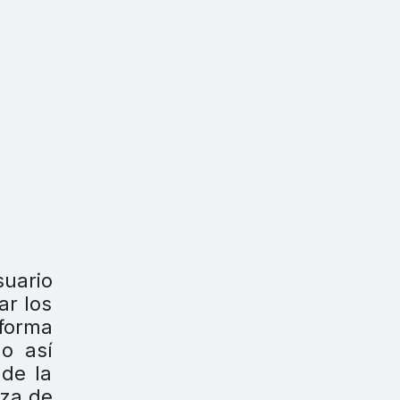
uario
ar los
 forma
do así
 de la
aza de