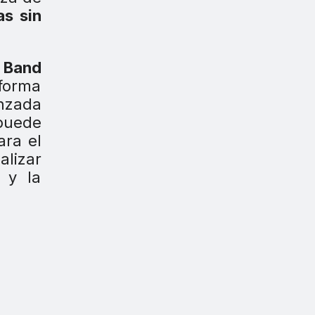
as sin
y
Band
 forma
nzada
 puede
ara el
alizar
 y la