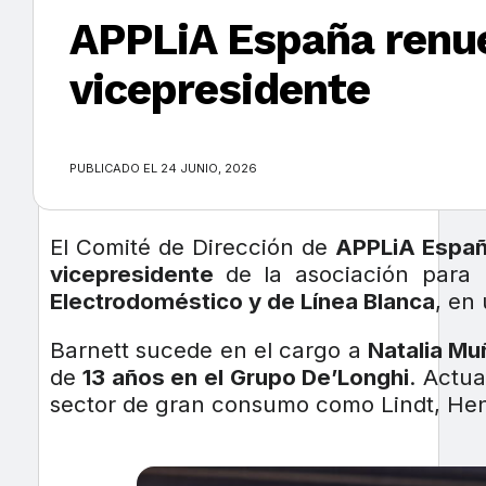
APPLiA España renue
vicepresidente
×
PUBLICADO EL 24 JUNIO, 2026
El Comité de Dirección de
APPLiA Espa
vicepresidente
de la asociación para
Electrodoméstico y de Línea Blanca
, en
Barnett sucede en el cargo a
Natalia Mu
de
13 años en el Grupo De’Longhi
. Actu
sector de gran consumo como Lindt, Hen