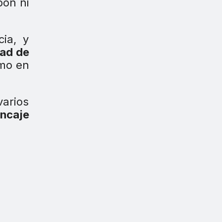
bón ni
cia, y
dad de
omo en
varios
encaje