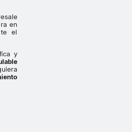
esale
ura en
te el
fica y
ulable
quiera
miento