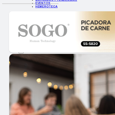
EVENTOS
HEMEROTECA
INICIO
EMPRESAS
GUÍA DE COMPRA
NUEVOS PRODUCTOS
CONSEJOS TECH
MERCADOS Y TENDENCIAS
EVENTOS
HEMEROTECA
Encuentra tu noticia
Buscar