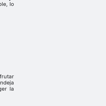
le, lo
frutar
andeja
ger la