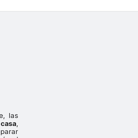
, las
 casa
,
eparar