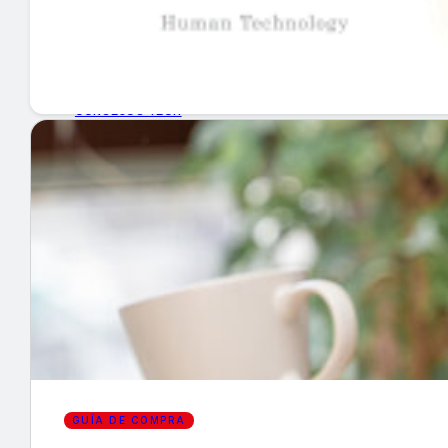
GUÍA DE COMPRA
NUEVOS PRODUCTOS
CONSEJOS TECH
MERCADOS Y TENDENCIAS
EVENTOS
HEMEROTECA
Encuentra tu noticia
GUÍA DE COMPRA
Buscar