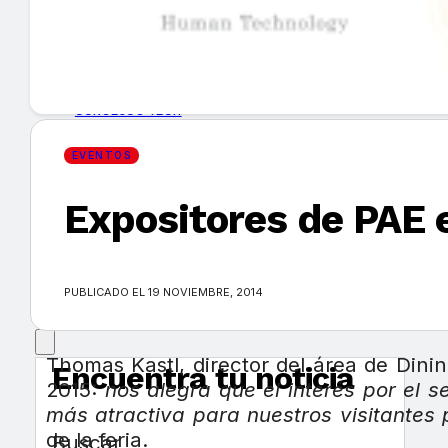
GUÍA DE COMPRA
NUEVOS PRODUCTOS
CONSEJOS TECH
EVENTOS
MERCADOS Y TENDENCIAS
Expositores de PAE 
EVENTOS
HEMEROTECA
PUBLICADO EL 19 NOVIEMBRE, 2014
Thomas Kastl, director del área de Dini
Encuentra tu noticia
2015:
nos alegra que el interés por el 
más atractiva para nuestros visitantes 
de la feria.
Buscar