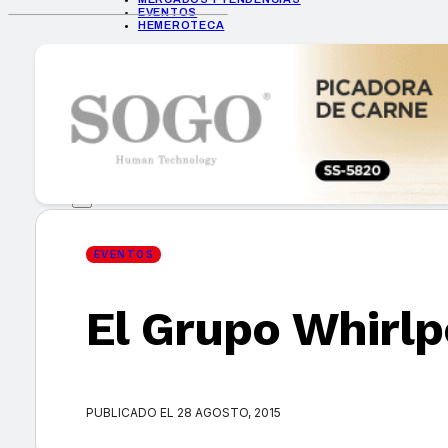
EVENTOS
HEMEROTECA
INICIO
EMPRESAS
GUÍA DE COMPRA
NUEVOS PRODUCTOS
CONSEJOS TECH
MERCADOS Y TENDENCIAS
EVENTOS
HEMEROTECA
EVENTOS
El Grupo Whirlpo
Encuentra tu noticia
PUBLICADO EL 28 AGOSTO, 2015
Buscar