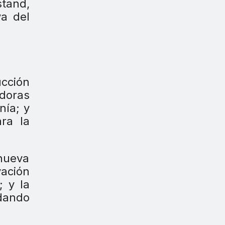
stand,
va del
ucción
adoras
nía; y
ra la
 nueva
vación
; y la
dando