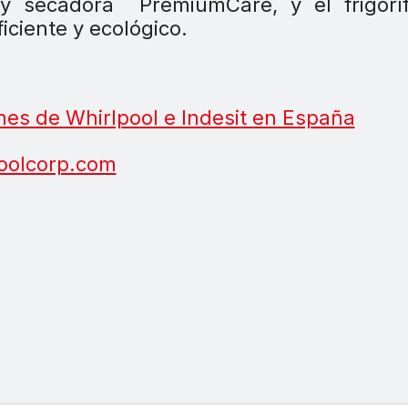
a y secadora PremiumCare, y el frigorí
iciente y ecológico.
es de Whirlpool e Indesit en España
oolcorp.com