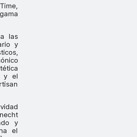
yTime,
a gama
a las
rio y
icos,
cónico
tética
 y el
rtisan
vidad
knecht
ndo y
na el