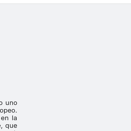
mo uno
ropeo.
 en la
e, que