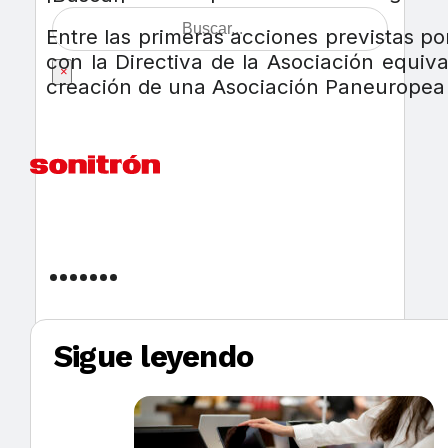
Entre las primeras acciones previstas p
con la Directiva de la Asociación equiva
×
creación de una Asociación Paneuropea d
Sigue leyendo