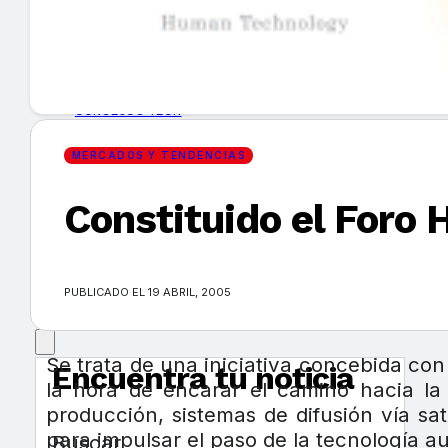
GUÍA DE COMPRA
NUEVOS PRODUCTOS
CONSEJOS TECH
MERCADOS Y TENDENCIAS
MERCADOS Y TENDENCIAS
Constituido el Foro 
EVENTOS
HEMEROTECA
PUBLICADO EL 19 ABRIL, 2005
Se trata de una iniciativa concebida con
Encuentra tu noticia
la hora de encarar el camino hacia la
producción, sistemas de difusión vía sa
para impulsar el paso de la tecnología aud
Buscar