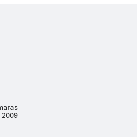
́maras
n 2009