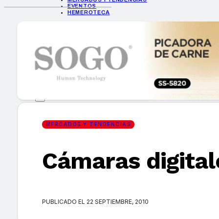
EVENTOS
HEMEROTECA
INICIO
EMPRESAS
GUÍA DE COMPRA
NUEVOS PRODUCTOS
CONSEJOS TECH
MERCADOS Y TENDENCIAS
EVENTOS
HEMEROTECA
MERCADOS Y TENDENCIAS
Cámaras digital
Encuentra tu noticia
PUBLICADO EL 22 SEPTIEMBRE, 2010
Buscar