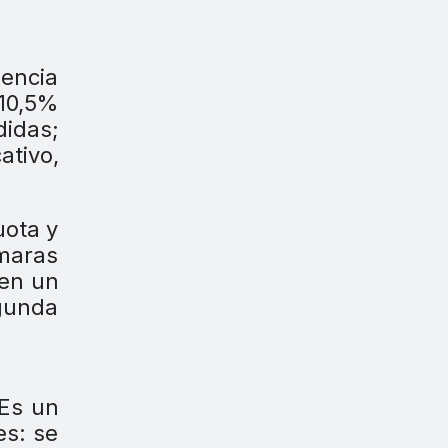
encia
 10,5%
didas;
ativo,
uota y
́maras
nen un
egunda
 Es un
es: se