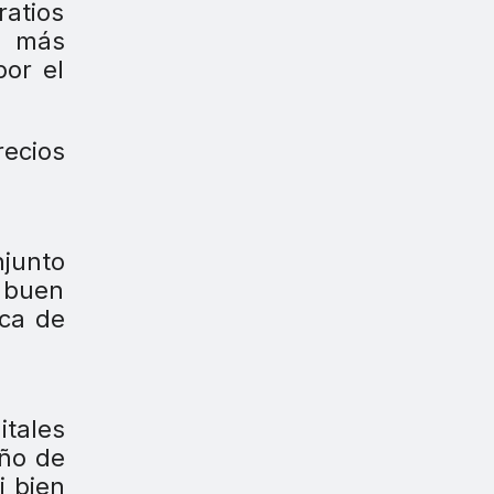
ratios
 más
por el
recios
njunto
n buen
rca de
itales
ño de
i bien