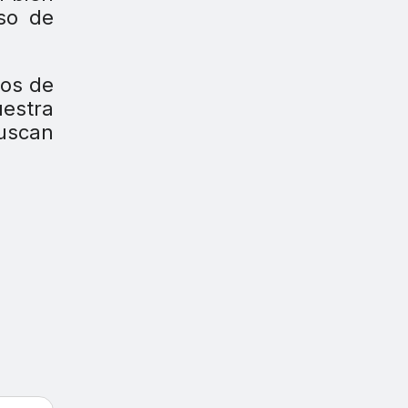
so de
los de
estra
buscan