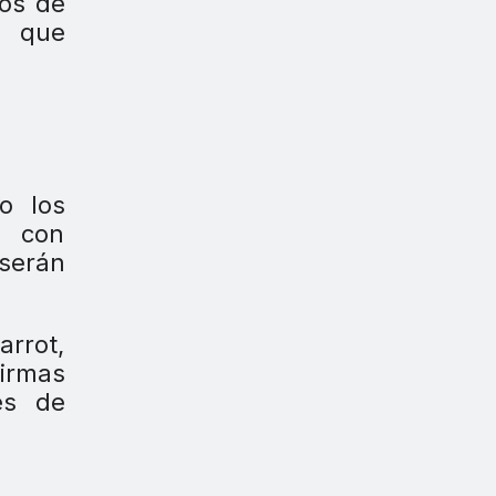
nos de
s que
o los
, con
 serán
arrot,
irmas
es de