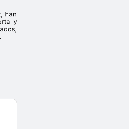
t, han
erta y
ados,
.