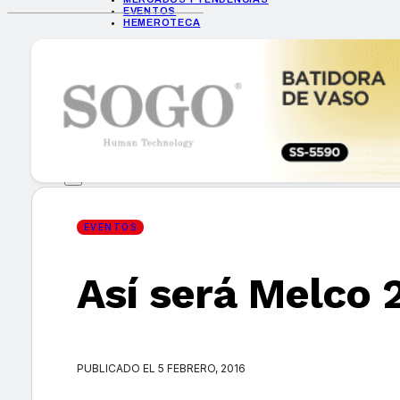
EVENTOS
HEMEROTECA
INICIO
EMPRESAS
GUÍA DE COMPRA
NUEVOS PRODUCTOS
CONSEJOS TECH
MERCADOS Y TENDENCIAS
EVENTOS
HEMEROTECA
EVENTOS
Así será Melco 
Encuentra tu noticia
PUBLICADO EL 5 FEBRERO, 2016
Buscar