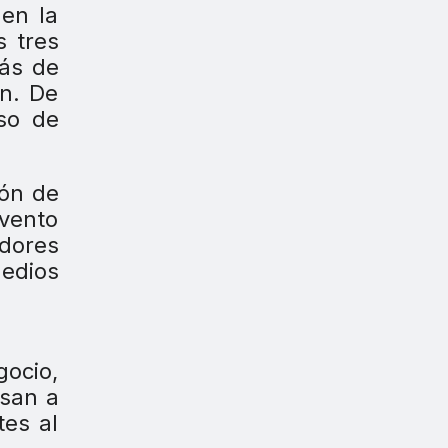
en la
s tres
más de
en. De
so de
ión de
evento
edores
medios
gocio,
asan a
tes al