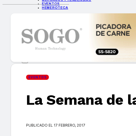
EVENTOS
HEMEROTECA
INICIO
EMPRESAS
GUÍA DE COMPRA
NUEVOS PRODUCTOS
CONSEJOS TECH
MERCADOS Y TENDENCIAS
EVENTOS
HEMEROTECA
EVENTOS
La Semana de l
Encuentra tu noticia
PUBLICADO EL 17 FEBRERO, 2017
Buscar