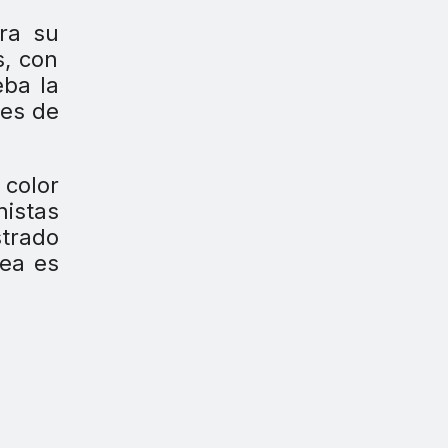
bra su
s, con
eba la
tes de
 color
istas
strado
dea es