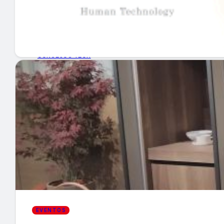
GUÍA DE COMPRA
NUEVOS PRODUCTOS
CONSEJOS TECH
MERCADOS Y TENDENCIAS
EVENTOS
HEMEROTECA
Encuentra tu noticia
EVENTOS
Buscar