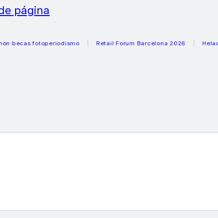
 de página
as fotoperiodismo
Retail Forum Barcelona 2026
Heladeras 