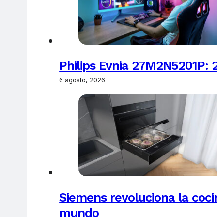
Philips Evnia 27M2N5201P: 
6 agosto, 2026
Siemens revoluciona la coci
mundo