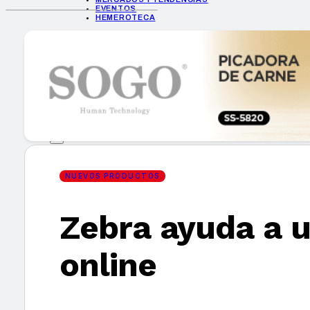
EVENTOS
HEMEROTECA
INICIO
EMPRESAS
GUÍA DE COMPRA
NUEVOS PRODUCTOS
CONSEJOS TECH
MERCADOS Y TENDENCIAS
EVENTOS
HEMEROTECA
NUEVOS PRODUCTOS
Zebra ayuda a un
Encuentra tu noticia
online
Buscar