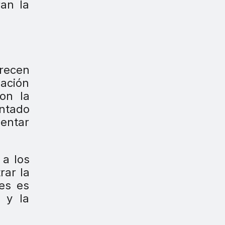
ran la
recen
zación
on la
entado
mentar
 a los
rar la
tes es
s y la