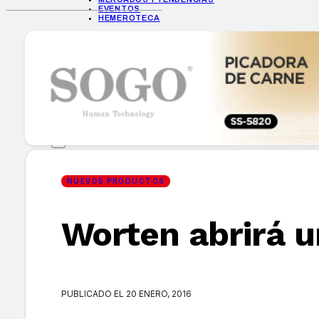
EVENTOS
HEMEROTECA
INICIO
EMPRESAS
GUÍA DE COMPRA
NUEVOS PRODUCTOS
CONSEJOS TECH
MERCADOS Y TENDENCIAS
EVENTOS
HEMEROTECA
NUEVOS PRODUCTOS
Worten abrirá u
Encuentra tu noticia
PUBLICADO EL 20 ENERO, 2016
Buscar