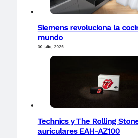
Siemens revoluciona la coci
mundo
30 julio, 2026
Technics y The Rolling Ston
auriculares EAH-AZ100