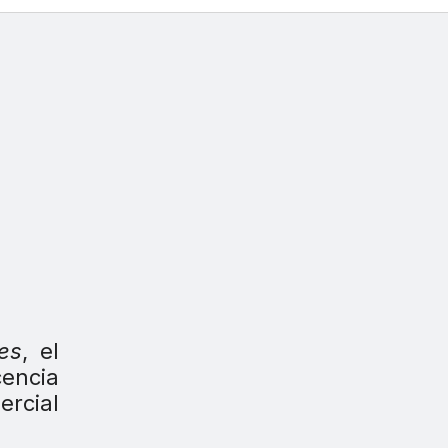
.es
, el
encia
ercial