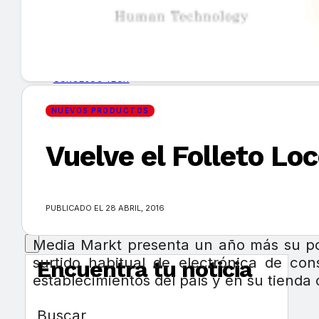
GUÍA DE COMPRA
NUEVOS PRODUCTOS
CONSEJOS TECH
NUEVOS PRODUCTOS
MERCADOS Y TENDENCIAS
Vuelve el Folleto Lo
EVENTOS
HEMEROTECA
PUBLICADO EL 28 ABRIL, 2016
Media Markt presenta un año más su po
surtido habitual de electrónica de co
Encuentra tu noticia
establecimientos del país y en su tienda 
Buscar