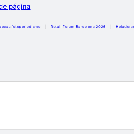
 de página
otoperiodismo
Retail Forum Barcelona 2026
Heladeras reco