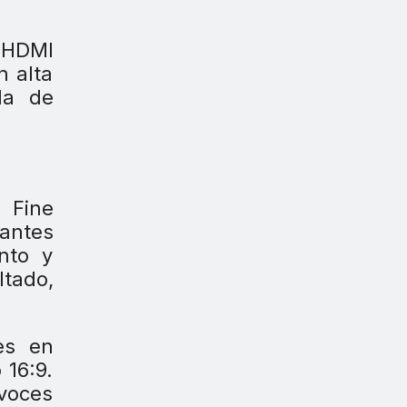
 HDMI
n alta
da de
l Fine
antes
nto y
ltado,
es en
 16:9.
voces