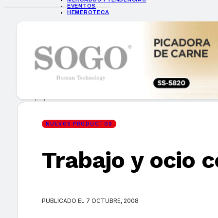
EVENTOS
HEMEROTECA
INICIO
EMPRESAS
GUÍA DE COMPRA
NUEVOS PRODUCTOS
CONSEJOS TECH
MERCADOS Y TENDENCIAS
EVENTOS
HEMEROTECA
NUEVOS PRODUCTOS
Trabajo y ocio 
Encuentra tu noticia
PUBLICADO EL 7 OCTUBRE, 2008
Buscar