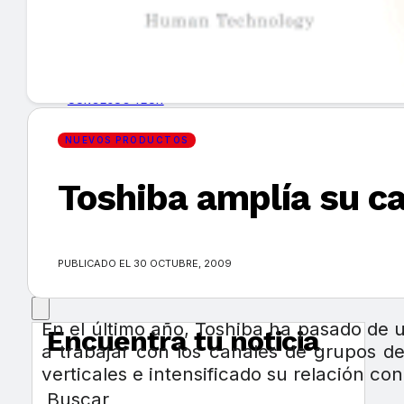
GUÍA DE COMPRA
NUEVOS PRODUCTOS
CONSEJOS TECH
NUEVOS PRODUCTOS
MERCADOS Y TENDENCIAS
Toshiba amplía su ca
EVENTOS
HEMEROTECA
PUBLICADO EL 30 OCTUBRE, 2009
En el último año, Toshiba ha pasado d
Encuentra tu noticia
a trabajar con los canales de grupos d
verticales e intensificado su relación con
Buscar