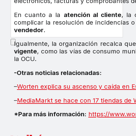
electrónicos, facturas y comprobantes d
En cuanto a la
atención al cliente
, la
complicar la resolución de incidencias 
vendedor
.
Igualmente, la organización recalca qu
vigente
, como las vías de consumo munici
la OCU.
-Otras noticias relacionadas:
–
Worten explica su ascenso y caída en 
–
MediaMarkt se hace con 17 tiendas de
*Para más información:
https://www.wor