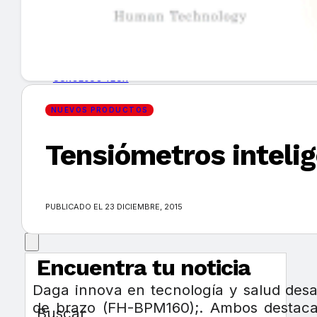
GUÍA DE COMPRA
NUEVOS PRODUCTOS
CONSEJOS TECH
NUEVOS PRODUCTOS
MERCADOS Y TENDENCIAS
Tensiómetros inteli
EVENTOS
HEMEROTECA
PUBLICADO EL 23 DICIEMBRE, 2015
Encuentra tu noticia
Daga innova en tecnología y salud desa
de brazo (FH-BPM160);. Ambos destacan
Buscar