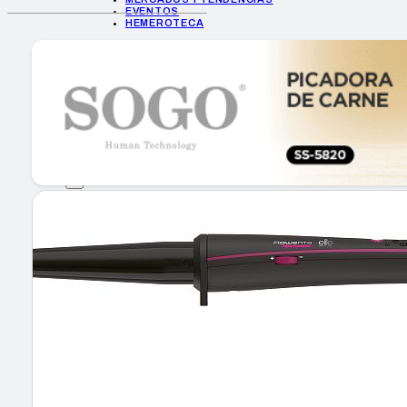
EVENTOS
HEMEROTECA
INICIO
EMPRESAS
GUÍA DE COMPRA
NUEVOS PRODUCTOS
CONSEJOS TECH
MERCADOS Y TENDENCIAS
EVENTOS
HEMEROTECA
Encuentra tu noticia
Buscar