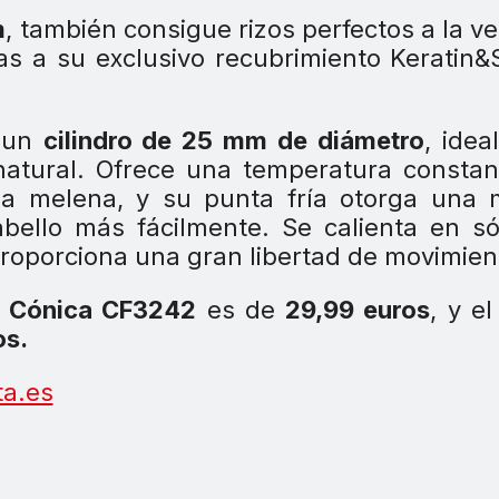
m
, también consigue rizos perfectos a la v
cias a su exclusivo recubrimiento Keratin&
n un
cilindro de 25 mm de diámetro
, idea
natural. Ofrece una temperatura consta
la melena, y su punta fría otorga una 
bello más fácilmente. Se calienta en s
proporciona una gran libertad de movimien
a Cónica CF3242
es de
29,99 euros
, y el
os.
a.es