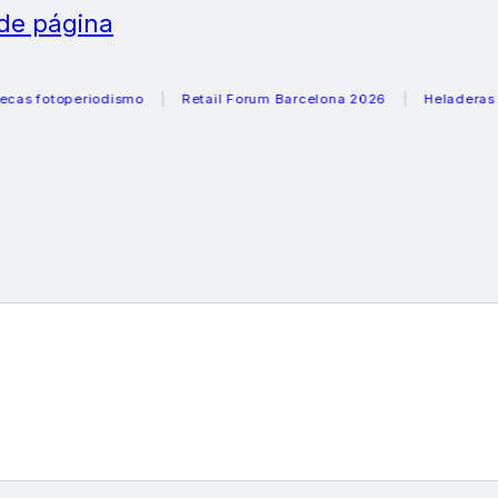
 de página
toperiodismo
Retail Forum Barcelona 2026
Heladeras recom