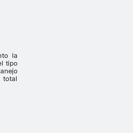
to la
l tipo
anejo
 total