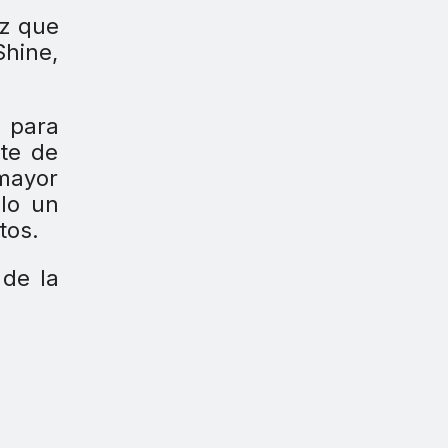
ez que
Shine,
l para
nte de
mayor
ólo un
tos.
 de la