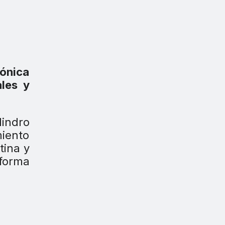
Cónica
ales y
lindro
iento
tina y
 forma