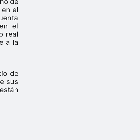
eño de
 en el
cuenta
en el
o real
e a la
cio de
de sus
 están