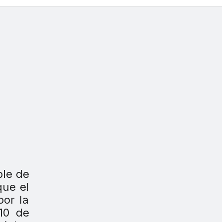
ble de
que el
por la
 10 de