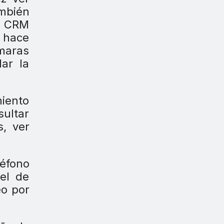
mbién
de CRM
0 hace
ámaras
ar la
miento
sultar
s, ver
léfono
el de
eo por