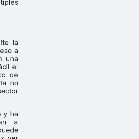
tiples
ite la
ceso a
on una
cil el
co de
cta no
sector
e y ha
an la
 puede
ez ver