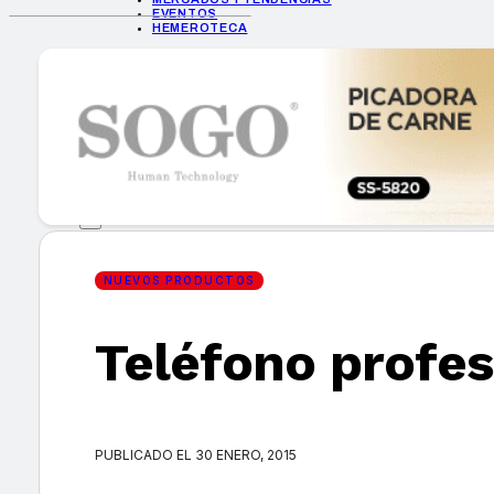
EVENTOS
HEMEROTECA
INICIO
EMPRESAS
GUÍA DE COMPRA
NUEVOS PRODUCTOS
CONSEJOS TECH
MERCADOS Y TENDENCIAS
EVENTOS
HEMEROTECA
NUEVOS PRODUCTOS
Teléfono profes
Encuentra tu noticia
PUBLICADO EL 30 ENERO, 2015
Buscar