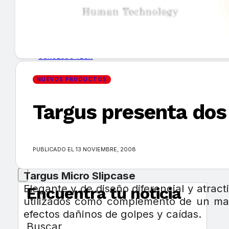
GUÍA DE COMPRA
NUEVOS PRODUCTOS
CONSEJOS TECH
NUEVOS PRODUCTOS
MERCADOS Y TENDENCIAS
Targus presenta dos
EVENTOS
HEMEROTECA
PUBLICADO EL 13 NOVIEMBRE, 2008
Targus Micro Slipcase
Elegante y de diseño diferencial y atr
Encuentra tu noticia
utilizados como complemento de un male
efectos dañinos de golpes y caídas.
Buscar