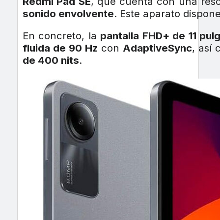
Redmi Pad SE
, que cuenta con una res
sonido envolvente
. Este aparato dispo
En concreto, la
pantalla FHD+ de 11 pul
fluida de 90 Hz
con
AdaptiveSync
, así
de 400 nits
.