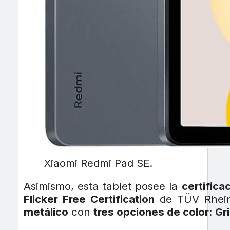
Xiaomi Redmi Pad SE.
Asimismo, esta tablet posee la
certifica
Flicker Free Certification
de TÜV Rhein
metálico
con
tres opciones de color
:
Gri