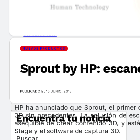
GUÍA DE COMPRA
NUEVOS PRODUCTOS
CONSEJOS TECH
NUEVOS PRODUCTOS
MERCADOS Y TENDENCIAS
Sprout by HP: escan
EVENTOS
HEMEROTECA
PUBLICADO EL 15 JUNIO, 2015
HP ha anunciado que Sprout, el primer 
3D sin precedentes. La solución de esc
Encuentra tu noticia
asequible de crear contenido 3D, y est
Stage y el software de captura 3D.
Buscar