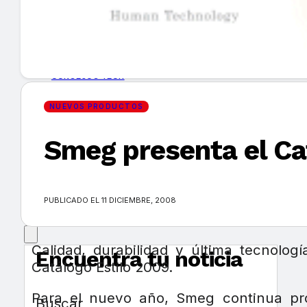
GUÍA DE COMPRA
NUEVOS PRODUCTOS
CONSEJOS TECH
NUEVOS PRODUCTOS
MERCADOS Y TENDENCIAS
Smeg presenta el Ca
EVENTOS
HEMEROTECA
PUBLICADO EL 11 DICIEMBRE, 2008
Calidad, durabilidad y última tecnolo
Encuentra tu noticia
Catálogo Estilo 2009.
Para el nuevo año, Smeg continua pr
Buscar