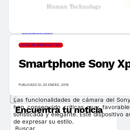
GUÍA DE COMPRA
NUEVOS PRODUCTOS
CONSEJOS TECH
NUEVOS PRODUCTOS
MERCADOS Y TENDENCIAS
Smartphone Sony Xpe
EVENTOS
HEMEROTECA
PUBLICADO EL 20 ENERO, 2016
Las funcionalidades de cámara del Son
han conseguido críticas muy favorable
Encuentra tu noticia
sofisticada y elegante. Este dispositiv
de expresar su estilo.
Buscar