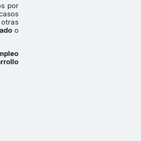
os por
casos
 otras
zado
o
mpleo
rrollo