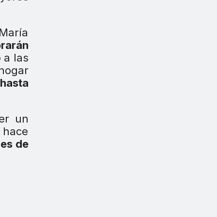
 María
rarán
 a las
 hogar
 hasta
ner un
, hace
nes de