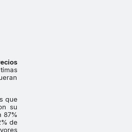
recios
timas
fueran
as que
on su
un 87%
62% de
ayores