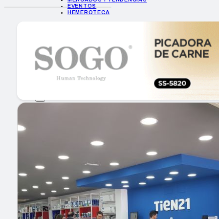
EVENTOS
HEMEROTECA
INICIO
EMPRESAS
GUÍA DE COMPRA
NUEVOS PRODUCTOS
CONSEJOS TECH
MERCADOS Y TENDENCIAS
EVENTOS
HEMEROTECA
Encuentra tu noticia
Buscar