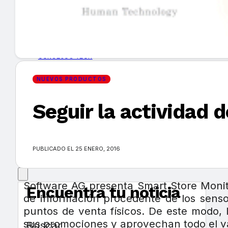
GUÍA DE COMPRA
NUEVOS PRODUCTOS
CONSEJOS TECH
NUEVOS PRODUCTOS
MERCADOS Y TENDENCIAS
Seguir la actividad 
EVENTOS
HEMEROTECA
PUBLICADO EL 25 ENERO, 2016
Software AG presenta Smart Store Monito
Encuentra tu noticia
de información procedente de los sensor
puntos de venta físicos. De este modo, 
sus promociones y aprovechan todo el valo
Buscar