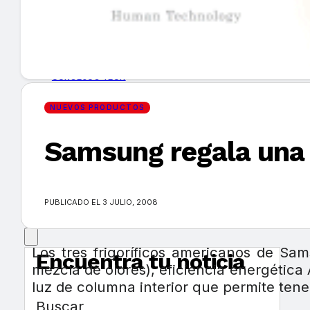
GUÍA DE COMPRA
NUEVOS PRODUCTOS
CONSEJOS TECH
NUEVOS PRODUCTOS
MERCADOS Y TENDENCIAS
Samsung regala una v
EVENTOS
HEMEROTECA
PUBLICADO EL 3 JULIO, 2008
Los tres frigoríficos americanos de S
Encuentra tu noticia
mezcla de olores), eficiencia energética 
luz de columna interior que permite tener
Buscar