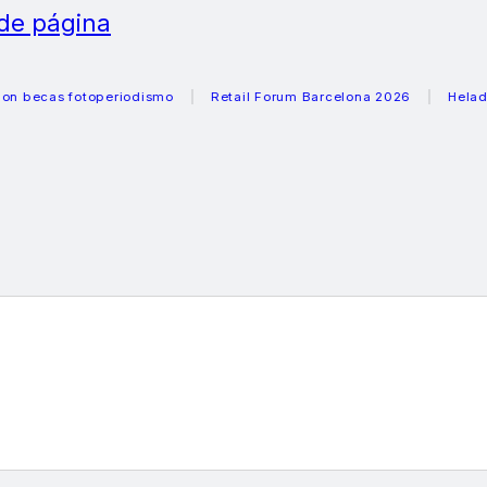
 de página
as fotoperiodismo
Retail Forum Barcelona 2026
Heladeras r