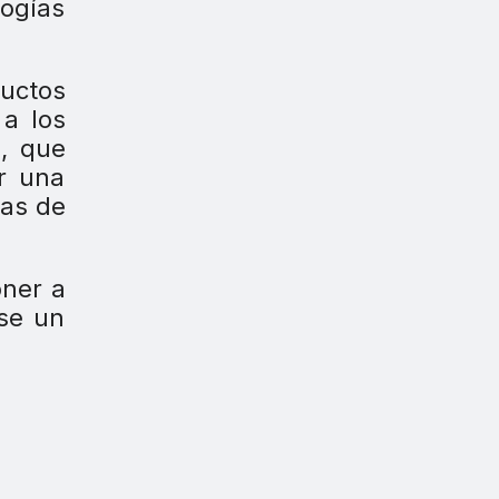
logías
ductos
 a los
, que
ar una
tas de
oner a
se un