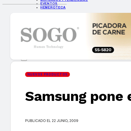
EVENTOS
HEMEROTECA
INICIO
EMPRESAS
GUÍA DE COMPRA
NUEVOS PRODUCTOS
CONSEJOS TECH
MERCADOS Y TENDENCIAS
EVENTOS
HEMEROTECA
NUEVOS PRODUCTOS
Samsung pone e
Encuentra tu noticia
PUBLICADO EL 22 JUNIO, 2009
Buscar