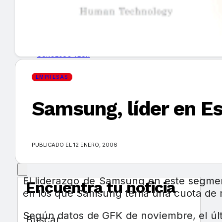
GUÍA DE COMPRA
NUEVOS PRODUCTOS
CONSEJOS TECH
EMPRESAS
MERCADOS Y TENDENCIAS
Samsung, líder en E
EVENTOS
HEMEROTECA
PUBLICADO EL 12 ENERO, 2006
El liderazgo de Samsung en este segmen
Encuentra tu noticia
en los que Samsung tenía una cuota de
Según datos de GFK de noviembre, el úl
Buscar