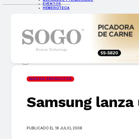
EVENTOS
HEMEROTECA
INICIO
EMPRESAS
GUÍA DE COMPRA
NUEVOS PRODUCTOS
CONSEJOS TECH
MERCADOS Y TENDENCIAS
EVENTOS
HEMEROTECA
NUEVOS PRODUCTOS
Samsung lanza 
Encuentra tu noticia
PUBLICADO EL 18 JULIO, 2008
Buscar