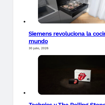
Siemens revoluciona la coci
mundo
30 julio, 2026
Technics y The Rolling Ston