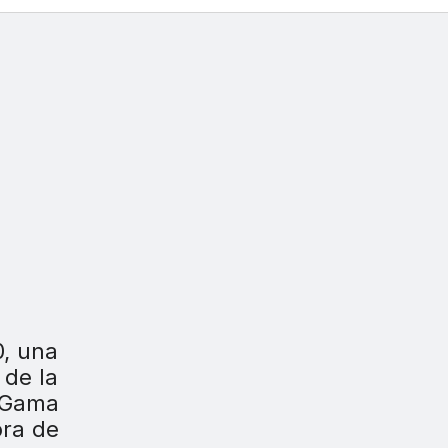
0, una
 de la
 Gama
pra de