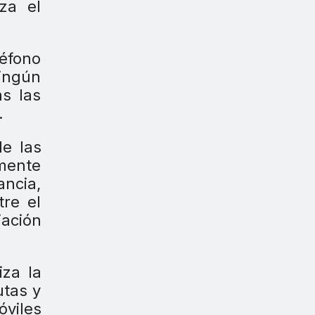
za el
léfono
ningún
s las
.
de las
lmente
ancia,
tre el
iación
iza la
utas y
óviles