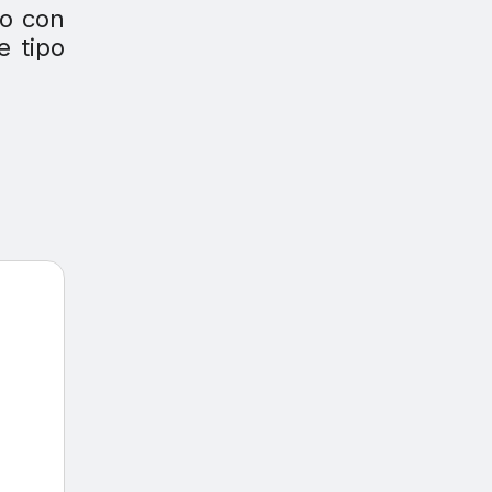
do con
e tipo