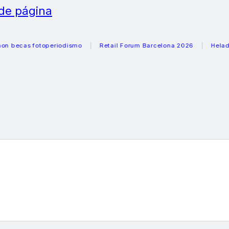
 de página
as fotoperiodismo
Retail Forum Barcelona 2026
Heladeras r