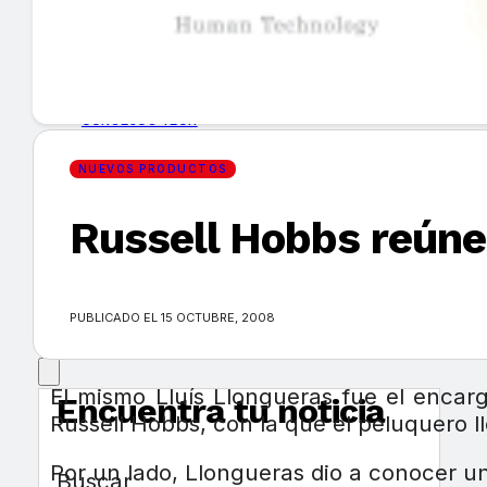
GUÍA DE COMPRA
NUEVOS PRODUCTOS
CONSEJOS TECH
NUEVOS PRODUCTOS
MERCADOS Y TENDENCIAS
Russell Hobbs reúne 
EVENTOS
HEMEROTECA
PUBLICADO EL 15 OCTUBRE, 2008
El mismo Lluís Llongueras fue el encar
Encuentra tu noticia
Russell Hobbs, con la que el peluquero l
Por un lado, Llongueras dio a conocer u
Buscar