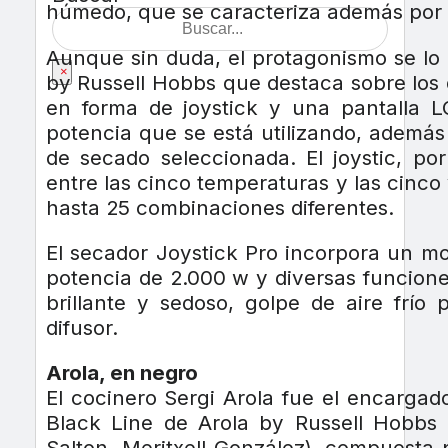
húmedo, que se caracteriza además por i
Aunque sin duda, el protagonismo se lo 
×
by Russell Hobbs que destaca sobre los
en forma de joystick y una pantalla L
potencia que se está utilizando, además
de secado seleccionada. El joystic, po
entre las cinco temperaturas y las cinco
hasta 25 combinaciones diferentes.
El secador Joystick Pro incorpora un mo
potencia de 2.000 w y diversas funcion
brillante y sedoso, golpe de aire frío
difusor.
Arola, en negro
El cocinero Sergi Arola fue el encarga
Black Line de Arola by Russell Hobbs 
Salton, Meritxell González), compuesta p