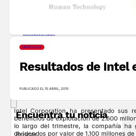
GUÍA DE COMPRA
NUEVOS PRODUCTOS
CONSEJOS TECH
EMPRESAS
MERCADOS Y TENDENCIAS
Resultados de Intel 
EVENTOS
HEMEROTECA
PUBLICADO EL 15 ABRIL, 2015
Intel Corporation ha presentado sus r
Encuentra tu noticia
beneficios de explotación de 2.600 millo
lo largo del trimestre, la compañía h
dividendos por valor de 1.100 millones d
Buscar