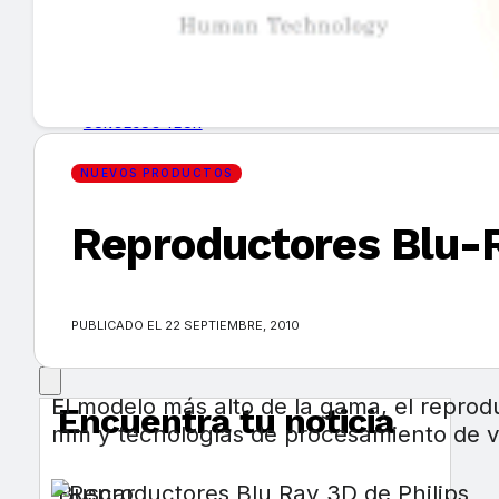
GUÍA DE COMPRA
NUEVOS PRODUCTOS
CONSEJOS TECH
NUEVOS PRODUCTOS
MERCADOS Y TENDENCIAS
Reproductores Blu-R
EVENTOS
HEMEROTECA
PUBLICADO EL 22 SEPTIEMBRE, 2010
El modelo más alto de la gama, el reprod
Encuentra tu noticia
mm y tecnologías de procesamiento de v
Buscar