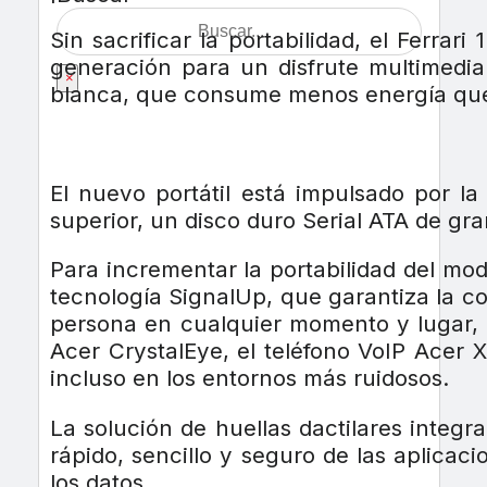
Sin sacrificar la portabilidad, el Ferr
generación para un disfrute multimedia
×
blanca, que consume menos energía que l
El nuevo portátil está impulsado por l
superior, un disco duro Serial ATA de g
Para incrementar la portabilidad del mod
tecnología SignalUp, que garantiza la c
persona en cualquier momento y lugar, 
Acer CrystalEye, el teléfono VoIP Acer 
incluso en los entornos más ruidosos.
La solución de huellas dactilares integr
rápido, sencillo y seguro de las aplica
los datos.