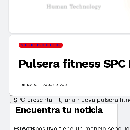
GUÍA DE COMPRA
NUEVOS PRODUCTOS
CONSEJOS TECH
NUEVOS PRODUCTOS
MERCADOS Y TENDENCIAS
Pulsera fitness SPC 
EVENTOS
HEMEROTECA
PUBLICADO EL 23 JUNIO, 2015
SPC presenta Fit, una nueva pulsera fitne
Encuentra tu noticia
Este dispositivo tiene un manejo sencillo
Buscar